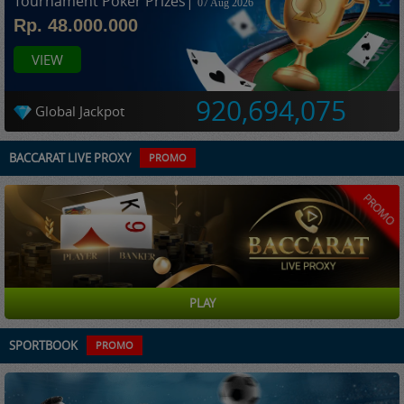
Tournament Poker Prizes|
07 Aug 2026
Live Casino
Rp. 48.000.000
VIEW
Poker
PROMO
920,694,075
Global Jackpot
Slots
PROMO
BACCARAT LIVE PROXY
PROMO
IDN Live
PROMO
Togel
PROMO
Elottery
PLAY
Tangkas
SPORTBOOK
PROMO
PROMO
Tembak Ikan