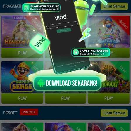
PROMO
PRAGMATIC
Lihat Semua
PROMO
PROMO
PROMO
PLAY
PLAY
PLAY
NEW
NEW
NEW
PLAY
PLAY
PLAY
PROMO
PGSOFT
Lihat Semua
NEW
NEW
NEW