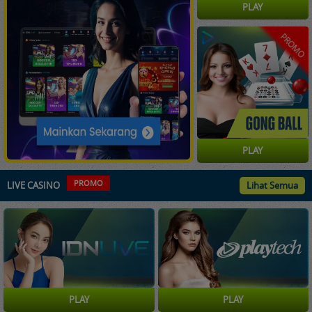
PLAY
PROMO
PLAY
PROMO
LIVE CASINO
Lihat Semua
PLAY
PLAY