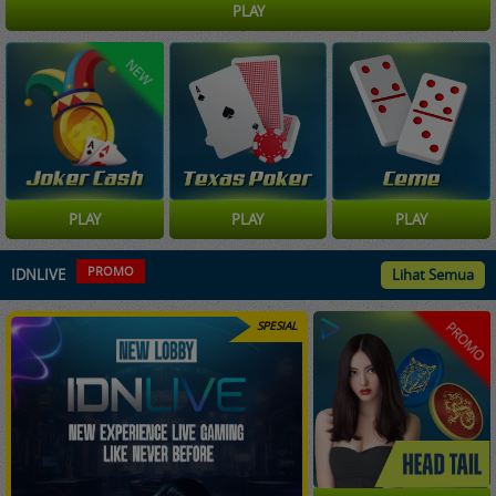
PLAY
NEW
PLAY
PLAY
PLAY
PROMO
IDNLIVE
Lihat Semua
PROMO
SPESIAL