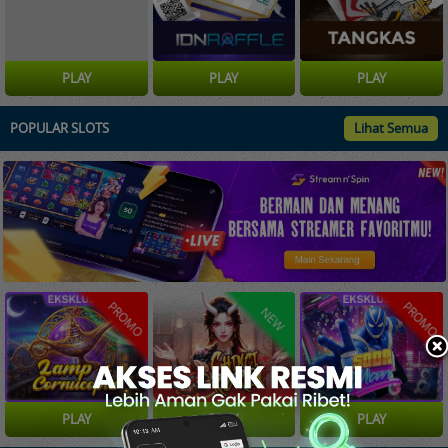
PLAY
PLAY
PLAY
POPULAR SLOTS
Lihat Semua
PROMO
PROMO
NEW
PLAY
PLAY
PLAY