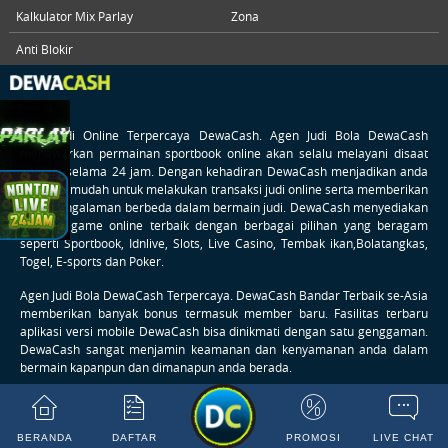
Kalkulator Mix Parlay
Zona
Anti Blokir
Situs Judi Online Terpercaya
DewaCash
. Agen Judi Bola DewaCash
menawarkan permainan sportbook online akan selalu melayani disaat
apapun selama 24 jam. Dengan kehadiran DewaCash menjadikan anda
semakin mudah untuk melakukan transaksi judi online serta memberikan
anda pengalaman berbeda dalam bermain judi. DewaCash menyediakan
taruhan game online terbaik dengan berbagai pilihan yang beragam
seperti Sportbook, Idnlive, Slots, Live Casino, Tembak ikan,Bolatangkas,
Togel, E-sports dan Poker.
Agen Judi Bola DewaCash Terpercaya. DewaCash Bandar Terbaik se-Asia
memberikan banyak bonus termasuk member baru. Fasilitas terbaru
aplikasi versi mobile DewaCash bisa dinikmati dengan satu genggaman.
DewaCash sangat menjamin keamanan dan kenyamanan anda dalam
bermain kapanpun dan dimanapun anda berada.
BERANDA
DAFTAR
PROMOSI
LIVE CHAT