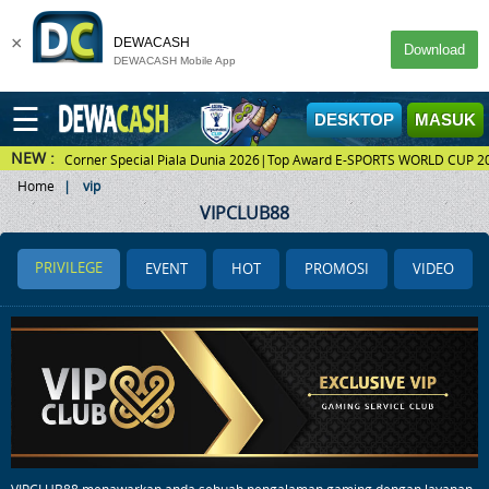
×
DEWACASH
Download
DEWACASH Mobile App
☰
DESKTOP
MASUK
NEW :
 500K |Quiz Corner Special Piala Dunia 2026|Top Award E-SPORTS WORLD C
DAFTAR
MASUK
Home
vip
VIPCLUB88
Beranda
PRIVILEGE
EVENT
HOT
PROMOSI
VIDEO
Deposit
Games
PROMO
Sportbook
PROMO
E-Sport
PROMO
VIPCLUB88 menawarkan anda sebuah pengalaman gaming dengan layanan