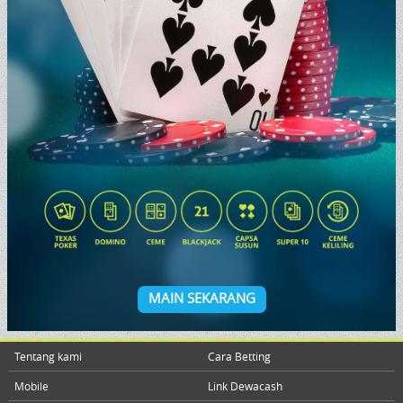
Live Casino
Poker
PROMO
Slots
PROMO
IDN Live
Togel
PROMO
Elottery
MAIN SEKARANG
Tangkas
PROMO
Tentang kami
Cara Betting
Tembak Ikan
Mobile
Link Dewacash