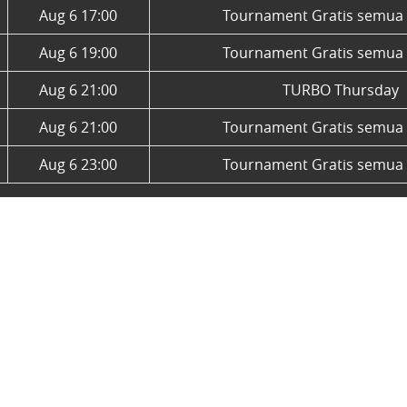
Aug 6 17:00
Tournament Gratis semua
Aug 6 19:00
Tournament Gratis semua
Aug 6 21:00
TURBO Thursday
Aug 6 21:00
Tournament Gratis semua
Aug 6 23:00
Tournament Gratis semua