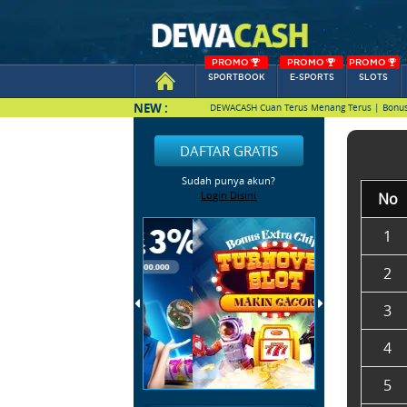
PROMO
PROMO
PROMO
SPORTBOOK
E-SPORTS
SLOTS
NEW :
DEWACASH Cuan Terus Menang Terus | Bonus De
DAFTAR GRATIS
Sudah punya akun?
Login Disini
No
1
2
3
4
5